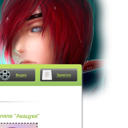
ляпе "Акацуки"