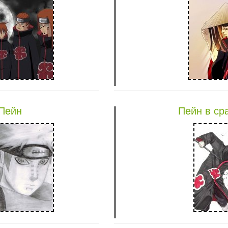
 Пейн
Пейн в ср