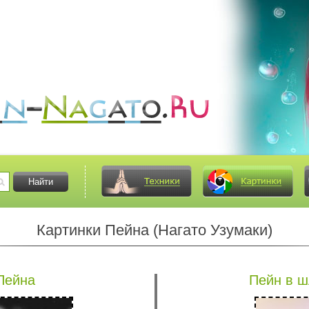
Картинки Пейна (Нагато Узумаки)
Пейна
Пейн в ш